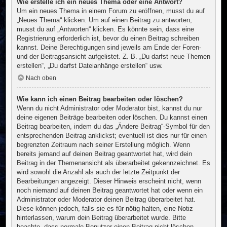
Wie erstelle ich ein neues Thema oder eine Antwort?
Um ein neues Thema in einem Forum zu eröffnen, musst du auf
„Neues Thema“ klicken. Um auf einen Beitrag zu antworten,
musst du auf „Antworten“ klicken. Es könnte sein, dass eine
Registrierung erforderlich ist, bevor du einen Beitrag schreiben
kannst. Deine Berechtigungen sind jeweils am Ende der Foren-
und der Beitragsansicht aufgelistet. Z. B. „Du darfst neue Themen
erstellen“, „Du darfst Dateianhänge erstellen“ usw.
Nach oben
Wie kann ich einen Beitrag bearbeiten oder löschen?
Wenn du nicht Administrator oder Moderator bist, kannst du nur
deine eigenen Beiträge bearbeiten oder löschen. Du kannst einen
Beitrag bearbeiten, indem du das „Ändere Beitrag“-Symbol für den
entsprechenden Beitrag anklickst; eventuell ist dies nur für einen
begrenzten Zeitraum nach seiner Erstellung möglich. Wenn
bereits jemand auf deinen Beitrag geantwortet hat, wird dein
Beitrag in der Themenansicht als überarbeitet gekennzeichnet. Es
wird sowohl die Anzahl als auch der letzte Zeitpunkt der
Bearbeitungen angezeigt. Dieser Hinweis erscheint nicht, wenn
noch niemand auf deinen Beitrag geantwortet hat oder wenn ein
Administrator oder Moderator deinen Beitrag überarbeitet hat.
Diese können jedoch, falls sie es für nötig halten, eine Notiz
hinterlassen, warum dein Beitrag überarbeitet wurde. Bitte
beachte, dass normale Benutzer einen Beitrag nicht löschen