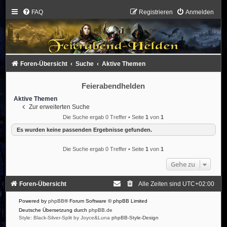
FAQ
Registrieren
Anmelden
Foren-Übersicht
Suche
Aktive Themen
Feierabendhelden
Aktive Themen
Zur erweiterten Suche
Die Suche ergab 0 Treffer • Seite
1
von
1
Es wurden keine passenden Ergebnisse gefunden.
Die Suche ergab 0 Treffer • Seite
1
von
1
Gehe zu
Foren-Übersicht
Alle Zeiten sind
UTC+02:00
Powered by
phpBB
® Forum Software © phpBB Limited
Deutsche Übersetzung durch
phpBB.de
Style: Black-Silver-Split by Joyce&Luna
phpBB-Style-Design