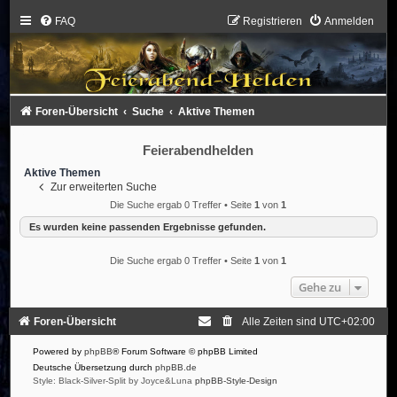
FAQ
Registrieren
Anmelden
Foren-Übersicht
Suche
Aktive Themen
Feierabendhelden
Aktive Themen
Zur erweiterten Suche
Die Suche ergab 0 Treffer • Seite
1
von
1
Es wurden keine passenden Ergebnisse gefunden.
Die Suche ergab 0 Treffer • Seite
1
von
1
Gehe zu
Foren-Übersicht
Alle Zeiten sind
UTC+02:00
Powered by
phpBB
® Forum Software © phpBB Limited
Deutsche Übersetzung durch
phpBB.de
Style: Black-Silver-Split by Joyce&Luna
phpBB-Style-Design