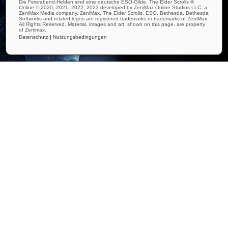
Die Feierabend-Helden sind eine deutsche ESO-Gilde. The Elder Scrolls ®
Online © 2020, 2021, 2022, 2023 developed by ZeniMax Online Studios LLC, a
ZeniMax Media company. ZeniMax, The Elder Scrolls, ESO, Bethesda, Bethesda
Softworks and related logos are registered trademarks or trademarks of ZeniMax.
All Rights Reserved. Material, images and art, shown on this page, are property
of Zenimax.
Datenschutz
|
Nutzungsbedingungen