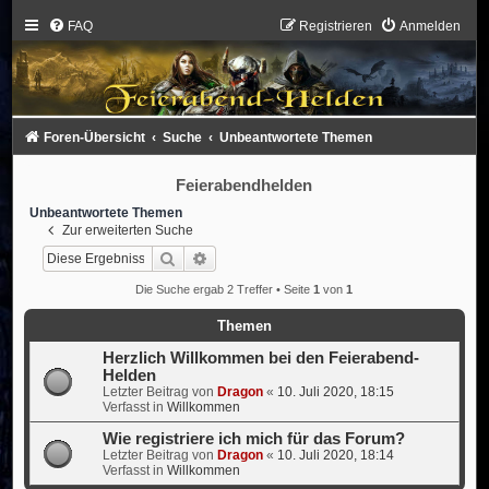
FAQ
Registrieren
Anmelden
Foren-Übersicht
Suche
Unbeantwortete Themen
Feierabendhelden
Unbeantwortete Themen
Zur erweiterten Suche
Suche
Erweiterte Suche
Die Suche ergab 2 Treffer • Seite
1
von
1
Themen
Herzlich Willkommen bei den Feierabend-
Helden
Letzter Beitrag von
Dragon
«
10. Juli 2020, 18:15
Verfasst in
Willkommen
Wie registriere ich mich für das Forum?
Letzter Beitrag von
Dragon
«
10. Juli 2020, 18:14
Verfasst in
Willkommen