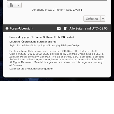
Die Suche ergab 2 Treffer • Seite
1
von
1
Gehe zu
Foren-Übersicht
Alle Zeiten sind
UTC+02:00
Powered by
phpBB
® Forum Software © phpBB Limited
Deutsche Übersetzung durch
phpBB.de
Style: Black-Silver-Split by Joyce&Luna
phpBB-Style-Design
Die Feierabend-Helden sind eine deutsche ESO-Gilde. The Elder Scrolls ®
Online © 2020, 2021, 2022, 2023 developed by ZeniMax Online Studios LLC, a
ZeniMax Media company. ZeniMax, The Elder Scrolls, ESO, Bethesda, Bethesda
Softworks and related logos are registered trademarks or trademarks of ZeniMax.
All Rights Reserved. Material, images and art, shown on this page, are property
of Zenimax.
Datenschutz
|
Nutzungsbedingungen