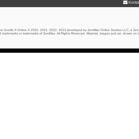
Konta
er Scrolls ® Online © 2020, 2021, 2022, 2023 developed by ZeniMax Online Studios LLC, a Zen
 trademarks or trademarks of ZeniMax. All Rights Reserved. Material, images and art, shown on t