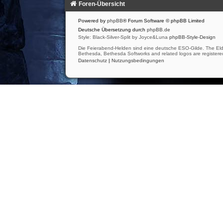
Foren-Übersicht
Powered by
phpBB
® Forum Software © phpBB Limited
Deutsche Übersetzung durch
phpBB.de
Style: Black-Silver-Split by Joyce&Luna
phpBB-Style-Design
Die Feierabend-Helden sind eine deutsche ESO-Gilde. The Eld
Bethesda, Bethesda Softworks and related logos are registered
Datenschutz
|
Nutzungsbedingungen