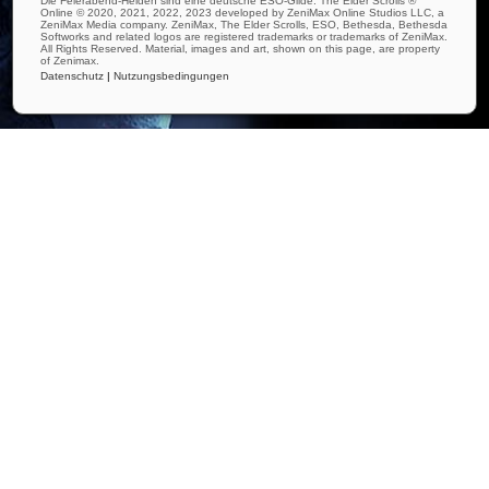
Die Feierabend-Helden sind eine deutsche ESO-Gilde. The Elder Scrolls ®
Online © 2020, 2021, 2022, 2023 developed by ZeniMax Online Studios LLC, a
ZeniMax Media company. ZeniMax, The Elder Scrolls, ESO, Bethesda, Bethesda
Softworks and related logos are registered trademarks or trademarks of ZeniMax.
All Rights Reserved. Material, images and art, shown on this page, are property
of Zenimax.
Datenschutz
|
Nutzungsbedingungen