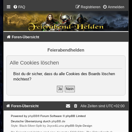
FAQ
Registrieren
Anmelden
Foren-Übersicht
Feierabendhelden
Alle Cookies löschen
Bist du dir sicher, dass du alle Cookies des Boards löschen
möchtest?
Foren-Übersicht
Alle Zeiten sind
UTC+02:00
Powered by
phpBB
® Forum Software © phpBB Limited
Deutsche Übersetzung durch
phpBB.de
Style: Black-Silver-Split by Joyce&Luna
phpBB-Style-Design