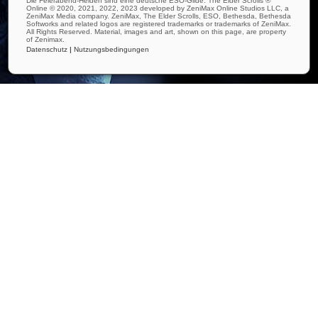
Die Feierabend-Helden sind eine deutsche ESO-Gilde. The Elder Scrolls ®
Online © 2020, 2021, 2022, 2023 developed by ZeniMax Online Studios LLC, a
ZeniMax Media company. ZeniMax, The Elder Scrolls, ESO, Bethesda, Bethesda
Softworks and related logos are registered trademarks or trademarks of ZeniMax.
All Rights Reserved. Material, images and art, shown on this page, are property
of Zenimax.
Datenschutz
|
Nutzungsbedingungen