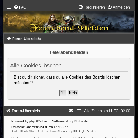
FAQ
Registrieren
Anmelden
Foren-Übersicht
Feierabendhelden
Alle Cookies löschen
Bist du dir sicher, dass du alle Cookies des Boards löschen
möchtest?
Foren-Übersicht
Alle Zeiten sind
UTC+02:00
Powered by
phpBB
® Forum Software © phpBB Limited
Deutsche Übersetzung durch
phpBB.de
Style: Black-Silver-Split by Joyce&Luna
phpBB-Style-Design