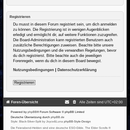
Registrieren
Du musst in diesem Forum registriert sein, um dich anmelden
zu können. Die Registrierung ist in wenigen Augenblicken
erledigt und ermöglicht dir, auf weitere Funktionen zuzugreifen.
Die Board-Administration kann registrierten Benutzern auch
zusätzliche Berechtigungen zuweisen. Beachte bitte unsere
Nutzungsbedingungen und die verwandten Regelungen, bevor
du dich registrierst. Bitte beachte auch die jeweiligen
Forenregeln, wenn du dich in diesem Board bewegst.
Nutzungsbedingungen
|
Datenschutzerklärung
Registrieren
Foren-Übersicht
Alle Zeiten sind
UTC+02:00
Powered by
phpBB
® Forum Software © phpBB Limited
Deutsche Übersetzung durch
phpBB.de
Style: Black-Silver-Split by Joyce&Luna
phpBB-Style-Design
Die Feierabend-Helden sind eine deutsche ESO-Gilde. The Elder Scrolls ®