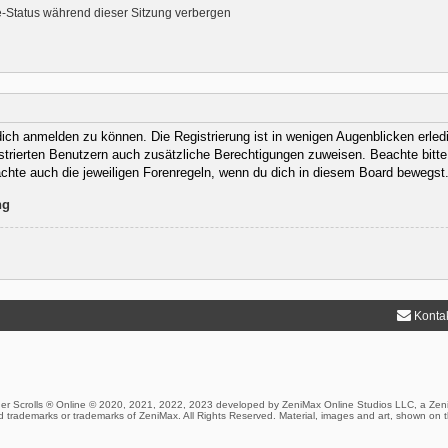
-Status während dieser Sitzung verbergen
ich anmelden zu können. Die Registrierung ist in wenigen Augenblicken erledig
istrierten Benutzern auch zusätzliche Berechtigungen zuweisen. Beachte bit
eachte auch die jeweiligen Forenregeln, wenn du dich in diesem Board bewegst
ng
Konta
er Scrolls ® Online © 2020, 2021, 2022, 2023 developed by ZeniMax Online Studios LLC, a Zen
 trademarks or trademarks of ZeniMax. All Rights Reserved. Material, images and art, shown on t