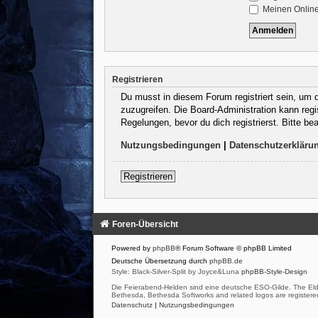
Meinen Online
Registrieren
Du musst in diesem Forum registriert sein, um d
zuzugreifen. Die Board-Administration kann reg
Regelungen, bevor du dich registrierst. Bitte b
Nutzungsbedingungen
|
Datenschutzerkläru
Registrieren
Foren-Übersicht
Powered by
phpBB
® Forum Software © phpBB Limited
Deutsche Übersetzung durch
phpBB.de
Style: Black-Silver-Split by Joyce&Luna
phpBB-Style-Design
Die Feierabend-Helden sind eine deutsche ESO-Gilde. The Eld
Bethesda, Bethesda Softworks and related logos are registered
Datenschutz
|
Nutzungsbedingungen