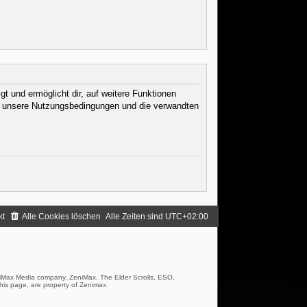
t und ermöglicht dir, auf weitere Funktionen
te unsere Nutzungsbedingungen und die verwandten
.
kt
Alle Cookies löschen
Alle Zeiten sind
UTC+02:00
iMax Media company. ZeniMax, The Elder Scrolls, ESO,
his page, are property of Zenimax.