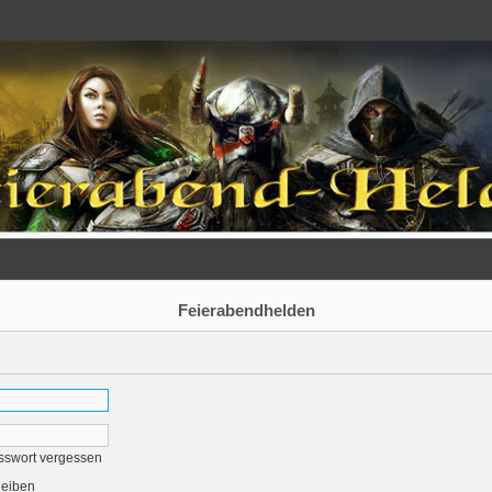
Feierabendhelden
sswort vergessen
leiben