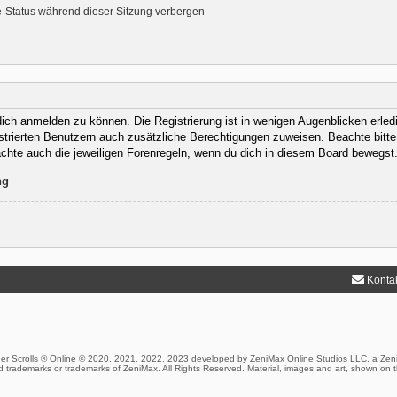
-Status während dieser Sitzung verbergen
ich anmelden zu können. Die Registrierung ist in wenigen Augenblicken erledig
istrierten Benutzern auch zusätzliche Berechtigungen zuweisen. Beachte bit
eachte auch die jeweiligen Forenregeln, wenn du dich in diesem Board bewegst
ng
Konta
er Scrolls ® Online © 2020, 2021, 2022, 2023 developed by ZeniMax Online Studios LLC, a Zen
 trademarks or trademarks of ZeniMax. All Rights Reserved. Material, images and art, shown on t