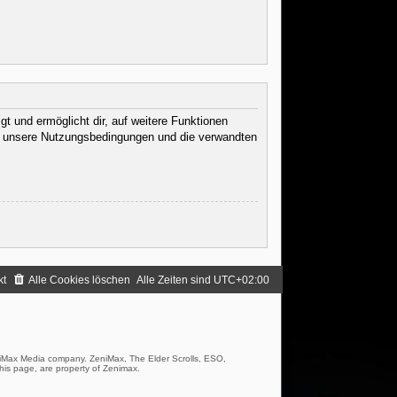
t und ermöglicht dir, auf weitere Funktionen
te unsere Nutzungsbedingungen und die verwandten
.
kt
Alle Cookies löschen
Alle Zeiten sind
UTC+02:00
iMax Media company. ZeniMax, The Elder Scrolls, ESO,
his page, are property of Zenimax.