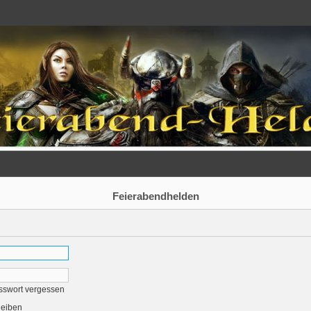
Feierabendhelden
sswort vergessen
leiben