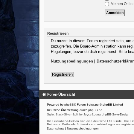
Meinen Online
Registrieren
Du musst in diesem Forum registriert sein, um d
zuzugreifen. Die Board-Administration kann reg
Regelungen, bevor du dich registrierst. Bitte b
Nutzungsbedingungen
|
Datenschutzerkläru
Registrieren
Foren-Übersicht
Powered by
phpBB
® Forum Software © phpBB Limited
Deutsche Übersetzung durch
phpBB.de
Style: Black-Silver-Split by Joyce&Luna
phpBB-Style-Design
Die Feierabend-Helden sind eine deutsche ESO-Gilde. The Eld
Bethesda, Bethesda Softworks and related logos are registered
Datenschutz
|
Nutzungsbedingungen