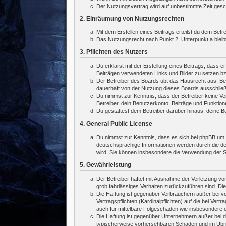
Der Nutzungsvertrag wird auf unbestimmte Zeit gesch
2. Einräumung von Nutzungsrechten
Mit dem Erstellen eines Beitrags erteilst du dem Bet
Das Nutzungsrecht nach Punkt 2, Unterpunkt a blei
3. Pflichten des Nutzers
Du erklärst mit der Erstellung eines Beitrags, dass e
Beiträgen verwendeten Links und Bilder zu setzen b
Der Betreiber des Boards übt das Hausrecht aus. Be
dauerhaft von der Nutzung dieses Boards ausschließe
Du nimmst zur Kenntnis, dass der Betreiber keine Vera
Betreiber, dein Benutzerkonto, Beiträge und Funktion
Du gestattest dem Betreiber darüber hinaus, deine B
4. General Public License
Du nimmst zur Kenntnis, dass es sich bei phpBB um e
deutschsprachige Informationen werden durch die de
wird. Sie können insbesondere die Verwendung der S
5. Gewährleistung
Der Betreiber haftet mit Ausnahme der Verletzung von
grob fahrlässiges Verhalten zurückzuführen sind. Di
Die Haftung ist gegenüber Verbrauchern außer bei v
Vertragspflichten (Kardinalpflichten) auf die bei V
auch für mittelbare Folgeschäden wie insbesondere
Die Haftung ist gegenüber Unternehmern außer bei de
typischerweise vorhersehbaren Schäden und im Übrig