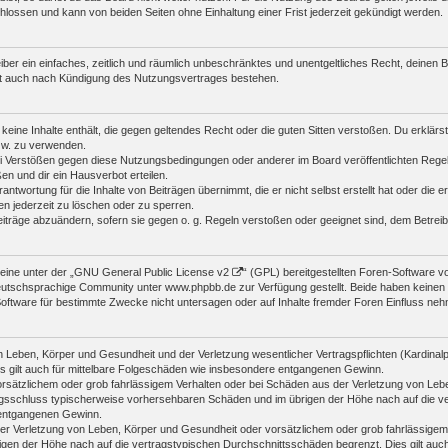
lossen und kann von beiden Seiten ohne Einhaltung einer Frist jederzeit gekündigt werden.
reiber ein einfaches, zeitlich und räumlich unbeschränktes und unentgeltliches Recht, deine
bt auch nach Kündigung des Nutzungsvertrages bestehen.
r keine Inhalte enthält, die gegen geltendes Recht oder die guten Sitten verstoßen. Du erklärs
zw. zu verwenden.
i Verstößen gegen diese Nutzungsbedingungen oder anderer im Board veröffentlichten Rege
n und dir ein Hausverbot erteilen.
ntwortung für die Inhalte von Beiträgen übernimmt, die er nicht selbst erstellt hat oder die
en jederzeit zu löschen oder zu sperren.
eiträge abzuändern, sofern sie gegen o. g. Regeln verstoßen oder geeignet sind, dem Betrei
ine unter der „
GNU General Public License v2
“ (GPL) bereitgestellten Foren-Software 
utschsprachige Community unter www.phpbb.de zur Verfügung gestellt. Beide haben keinen Ei
oftware für bestimmte Zwecke nicht untersagen oder auf Inhalte fremder Foren Einfluss ne
 Leben, Körper und Gesundheit und der Verletzung wesentlicher Vertragspflichten (Kardinalpfl
es gilt auch für mittelbare Folgeschäden wie insbesondere entgangenen Gewinn.
orsätzlichem oder grob fahrlässigem Verhalten oder bei Schäden aus der Verletzung von Leb
ertragsschluss typischerweise vorhersehbaren Schäden und im übrigen der Höhe nach auf die v
 entgangenen Gewinn.
r Verletzung von Leben, Körper und Gesundheit oder vorsätzlichem oder grob fahrlässigem V
en der Höhe nach auf die vertragstypischen Durchschnittsschäden begrenzt. Dies gilt auc