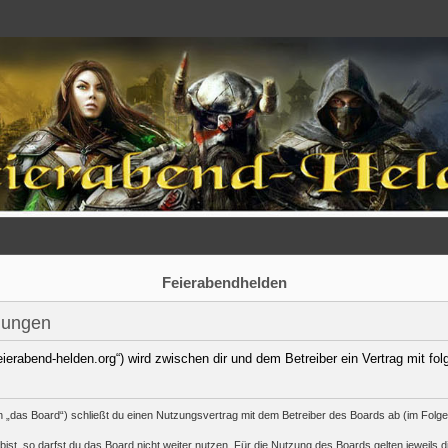
Feierabendhelden
gungen
/feierabend-helden.org“) wird zwischen dir und dem Betreiber ein Vertrag mit 
n „das Board“) schließt du einen Nutzungsvertrag mit dem Betreiber des Boards ab (im Folge
st, so darfst du das Board nicht weiter nutzen. Für die Nutzung des Boards gelten jeweils di