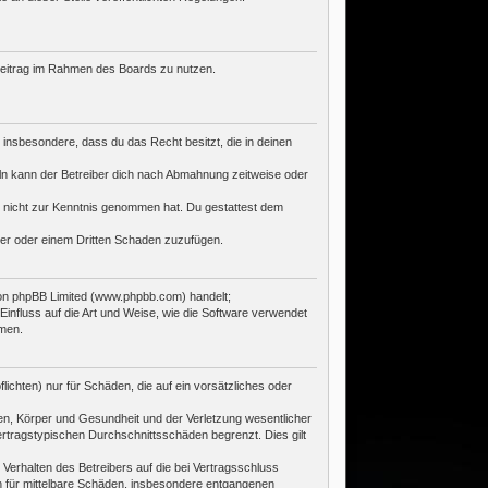
n Beitrag im Rahmen des Boards zu nutzen.
t insbesondere, dass du das Recht besitzt, die in deinen
ln kann der Betreiber dich nach Abmahnung zeitweise oder
 er nicht zur Kenntnis genommen hat. Du gestattest dem
ber oder einem Dritten Schaden zuzufügen.
von phpBB Limited (www.phpbb.com) handelt;
nfluss auf die Art und Weise, wie die Software verwendet
hmen.
ichten) nur für Schäden, die auf ein vorsätzliches oder
en, Körper und Gesundheit und der Verletzung wesentlicher
ertragstypischen Durchschnittsschäden begrenzt. Dies gilt
erhalten des Betreibers auf die bei Vertragsschluss
h für mittelbare Schäden, insbesondere entgangenen