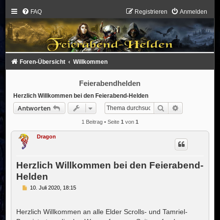
FAQ
Registrieren
Anmelden
Foren-Übersicht
Willkommen
Feierabendhelden
Herzlich Willkommen bei den Feierabend-Helden
Suche
Erweiterte S
Antworten
1 Beitrag • Seite
1
von
1
Dragon
Herzlich Willkommen bei den Feierabend-
Helden
B
10. Juli 2020, 18:15
e
i
t
Herzlich Willkommen an alle Elder Scrolls- und Tamriel-
r
a